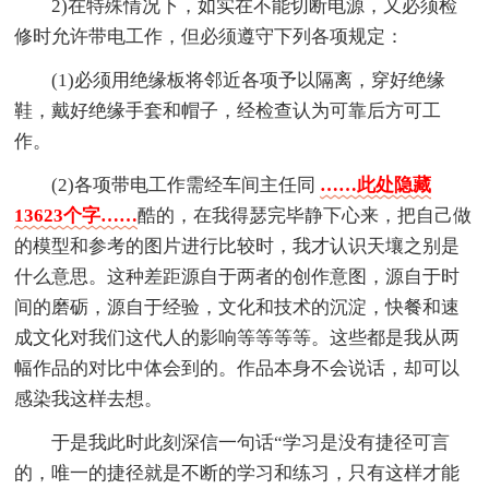
2)在特殊情况下，如实在不能切断电源，又必须检
修时允许带电工作，但必须遵守下列各项规定：
(1)必须用绝缘板将邻近各项予以隔离，穿好绝缘
鞋，戴好绝缘手套和帽子，经检查认为可靠后方可工
作。
(2)各项带电工作需经车间主任同
……此处隐藏
13623个字……
酷的，在我得瑟完毕静下心来，把自己做
的模型和参考的图片进行比较时，我才认识天壤之别是
什么意思。这种差距源自于两者的创作意图，源自于时
间的磨砺，源自于经验，文化和技术的沉淀，快餐和速
成文化对我们这代人的影响等等等等。这些都是我从两
幅作品的对比中体会到的。作品本身不会说话，却可以
感染我这样去想。
于是我此时此刻深信一句话“学习是没有捷径可言
的，唯一的捷径就是不断的学习和练习，只有这样才能